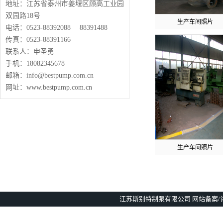
地址：江苏省泰州市姜堰区顾高工业园
双园路18号
生产车间照片
电话：0523-88392088 88391488
传真：0523-88391166
联系人：申圣勇
手机：18082345678
邮箱：info@bestpump.com.cn
网址：www.bestpump.com.cn
生产车间照片
江苏斯别特制泵有限公司 网站备案/