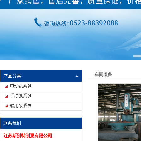
车间设备
产品分类
电动泵系列
手动泵系列
船用泵系列
联系我们
江苏斯别特制泵有限公司