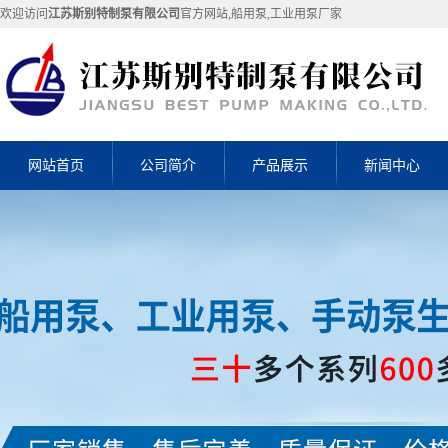
欢迎访问
江苏斯别特制泵有限公司
官方网站,船用泵,工业用泵厂家
网站首页
公司简介
产品展示
新闻中心