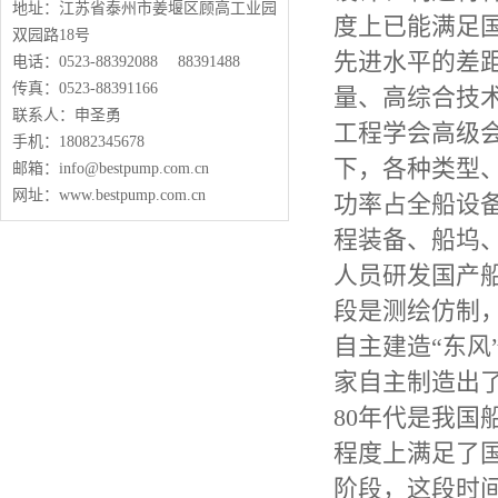
地址：江苏省泰州市姜堰区顾高工业园
度上已能满足
双园路18号
先进水平的差
电话：0523-88392088 88391488
传真：0523-88391166
量、高综合技
联系人：申圣勇
工程学会高级
手机：18082345678
下，各种类型、
邮箱：info@bestpump.com.cn
网址：www.bestpump.com.cn
功率占全船设备
程装备、船坞、
人员研发国产
段是测绘仿制
自主建造“东风
家自主制造出了
80年代是我
程度上满足了
阶段，这段时